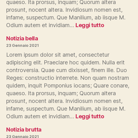
quaeso. Ita prorsus, inquam; Quorum altera
prosunt, nocent altera. Invidiosum nomen est,
infame, suspectum. Que Manilium, ab iisque M.
:
Odium autem et invidiam…
Leggi tutto
Notizia
così
Notizia bella
così
23 Gennaio 2021
Lorem ipsum dolor sit amet, consectetur
adipiscing elit. Praeclare hoc quidem. Nulla erit
controversia. Quae cum dixisset, finem ille. Duo
Reges: constructio interrete. Non quam nostram
quidem, inquit Pomponius iocans; Quare conare,
quaeso. Ita prorsus, inquam; Quorum altera
prosunt, nocent altera. Invidiosum nomen est,
infame, suspectum. Que Manilium, ab iisque M.
:
Odium autem et invidiam…
Leggi tutto
Notizia
bella
Notizia brutta
23 Gennaio 2021