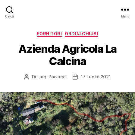
Cerca
Menu
Categorie
FORNITORI
ORDINI CHIUSI
Azienda Agricola La
Calcina
Di
Luigi Paolucci
17 Luglio 2021
Autore
Data
articolo
dell'articolo