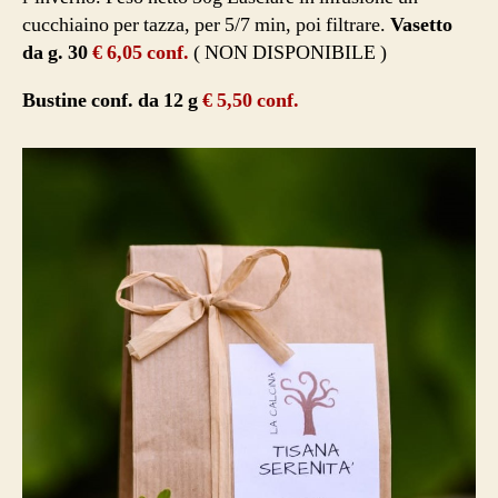
cucchiaino per tazza, per 5/7 min, poi filtrare.
Vasetto
da g. 30
€ 6,05 conf.
( NON DISPONIBILE )
Bustine conf. da 12 g
€ 5,50 conf.