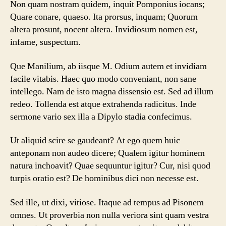
Non quam nostram quidem, inquit Pomponius iocans;
Quare conare, quaeso. Ita prorsus, inquam; Quorum
altera prosunt, nocent altera. Invidiosum nomen est,
infame, suspectum.
Que Manilium, ab iisque M. Odium autem et invidiam
facile vitabis. Haec quo modo conveniant, non sane
intellego. Nam de isto magna dissensio est. Sed ad illum
redeo. Tollenda est atque extrahenda radicitus. Inde
sermone vario sex illa a Dipylo stadia confecimus.
Ut aliquid scire se gaudeant? At ego quem huic
anteponam non audeo dicere; Qualem igitur hominem
natura inchoavit? Quae sequuntur igitur? Cur, nisi quod
turpis oratio est? De hominibus dici non necesse est.
Sed ille, ut dixi, vitiose. Itaque ad tempus ad Pisonem
omnes. Ut proverbia non nulla veriora sint quam vestra