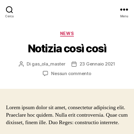
Cerca
Menu
Categorie
NEWS
Notizia così così
Di
gas_ola_master
23 Gennaio 2021
Autore
Data
articolo
dell'articolo
su
Nessun commento
Notizia
così
così
Lorem ipsum dolor sit amet, consectetur adipiscing elit.
Praeclare hoc quidem. Nulla erit controversia. Quae cum
dixisset, finem ille. Duo Reges: constructio interrete.