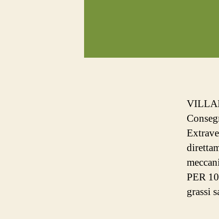
VILLAM
Consegn
Extrave
diretta
mecca
PER 100
grassi 