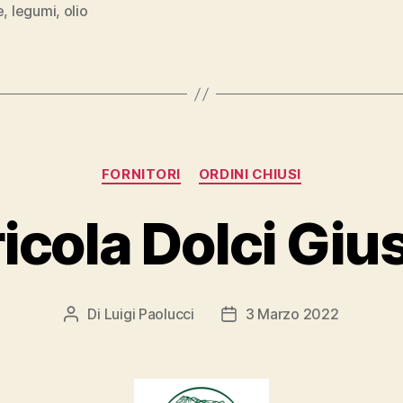
e
,
legumi
,
olio
Categorie
FORNITORI
ORDINI CHIUSI
icola Dolci Gi
Di
Luigi Paolucci
3 Marzo 2022
Autore
Data
articolo
dell'articolo