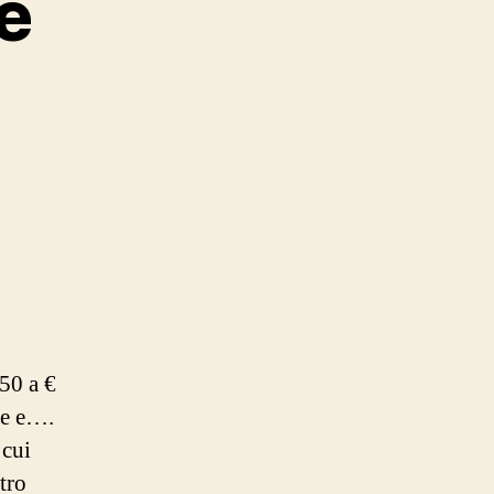
e
50 a €
re e….
 cui
tro