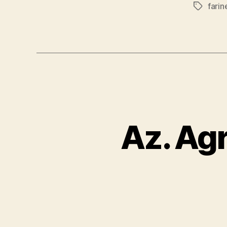
farin
Tag
Az. Agr