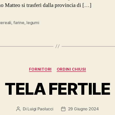
o Matteo si trasferì dalla provincia di […]
cereali
,
farine
,
legumi
Categorie
FORNITORI
ORDINI CHIUSI
TELA FERTILE
Di
Luigi Paolucci
29 Giugno 2024
Autore
Data